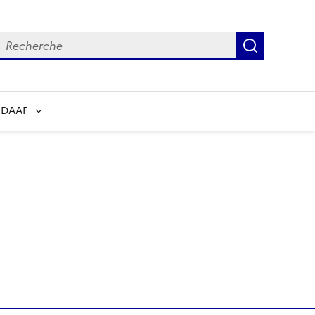
echerche
Recherch
 DAAF