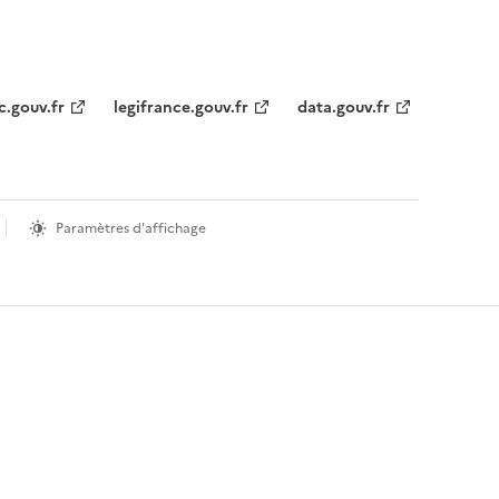
c.gouv.fr
legifrance.gouv.fr
data.gouv.fr
Paramètres d'affichage