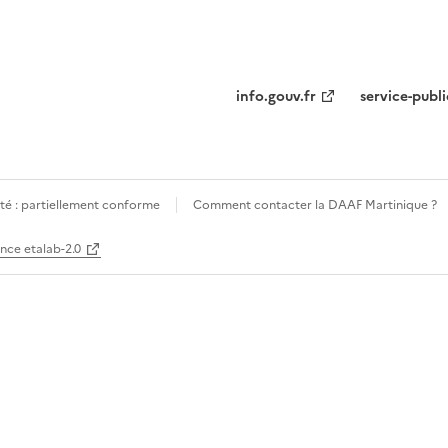
info.gouv.fr
service-publi
ité : partiellement conforme
Comment contacter la DAAF Martinique ?
ence etalab-2.0