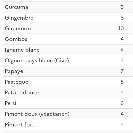
Curcuma
3
Gingembre
3
Giraumon
10
Gombos
4
Igname blanc
4
Oignon pays blanc (Cive)
4
Papaye
7
Pastèque
8
Patate douce
4
Persil
6
Piment doux (végétarien)
4
Piment fort
4