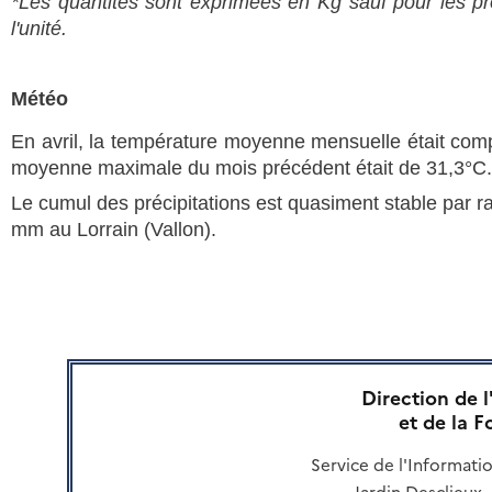
*Les quantités sont exprimées en Kg sauf pour les pro
l'unité.
Météo
En avril, la température moyenne mensuelle était com
moyenne maximale du mois précédent était de 31,3°C.
Le cumul des précipitations est quasiment stable par r
mm au Lorrain (Vallon).
Direction de l
et de la 
Service de l'Informati