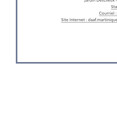
Jardin Desclieux 
Sta
Courriel 
Site Internet : daaf.martiniqu