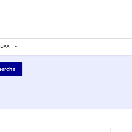
 DAAF
herche