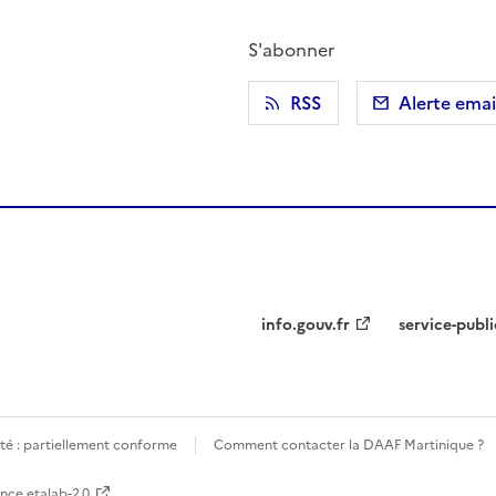
S'abonner
r)
 presse-papier
RSS
Alerte emai
info.gouv.fr
service-publi
ité : partiellement conforme
Comment contacter la DAAF Martinique ?
ence etalab-2.0