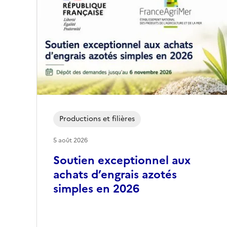
q
a
v
u
a
e
n
t
Productions et filières
5 août 2026
Soutien exceptionnel aux
achats d’engrais azotés
simples en 2026