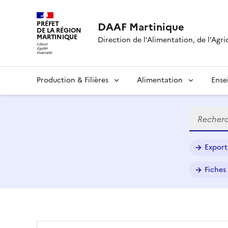
PRÉFET
DAAF Martinique
DE LA RÉGION
MARTINIQUE
Direction de l’Alimentation, de l’Agri
Production & Filières
Alimentation
Ense
Recherch
Export
Fiches 
D
A
A