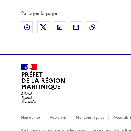
Partager la page
Partager sur Facebook
Partager sur X (anciennement Twitte
Partager sur LinkedIn
Partager par email
Copier dans le
PRÉFET
DE LA RÉGION
MARTINIQUE
Plan du site
Votre avis
Mentions légales
Accessibil
Sauf mention contraire, tous les contenus de ce site sont sous
lic