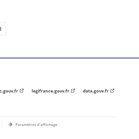
l
c.gouv.fr
legifrance.gouv.fr
data.gouv.fr
Paramètres d'affichage