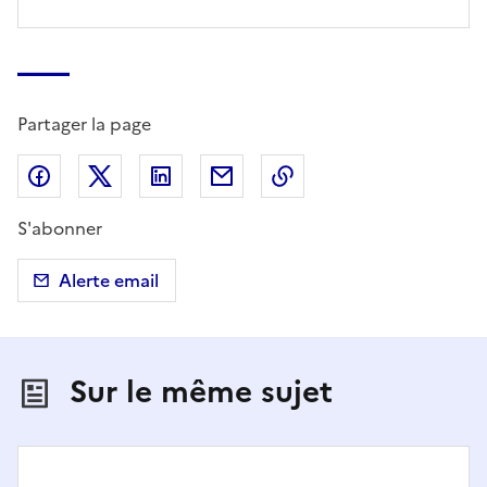
Partager la page
Partager sur Facebook
Partager sur X (anciennement Twitter)
Partager sur LinkedIn
Partager par email
Copier dans le presse
S'abonner
Alerte email
Sur le même sujet