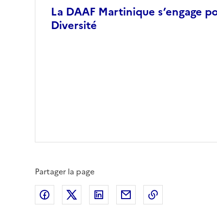
La DAAF Martinique s’engage pour
Diversité
Partager la page
Partager sur Facebook
Partager sur X (anciennement Twitte
Partager sur LinkedIn
Partager par email
Copier dans le