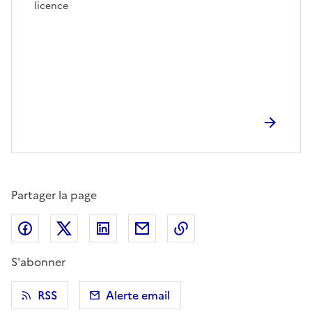
licence
Partager la page
Partager sur Facebook
Partager sur X (anciennement Twitter)
Partager sur LinkedIn
Partager par email
Copier dans le presse
S'abonner
RSS
Alerte email