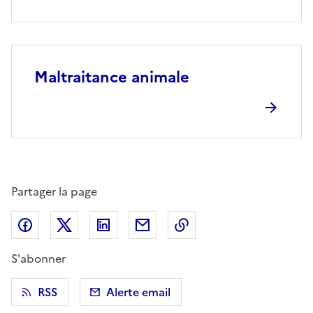
Maltraitance animale
Partager la page
Partager sur Facebook
Partager sur X (anciennement Twitter)
Partager sur LinkedIn
Partager par email
Copier dans le presse
S'abonner
RSS
Alerte email