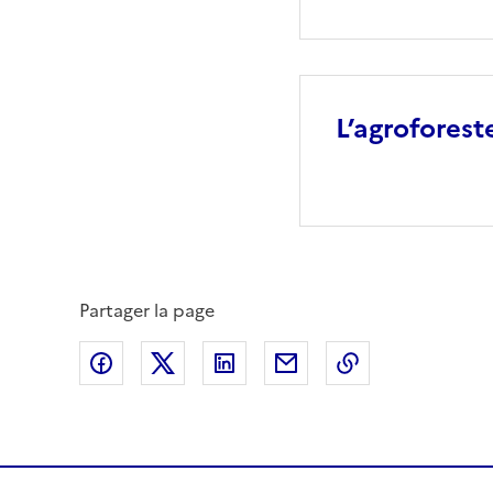
L’agroforest
Partager la page
Partager sur Facebook
Partager sur X (anciennement Twitte
Partager sur LinkedIn
Partager par email
Copier dans le