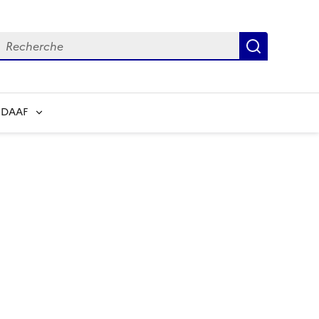
echerche
Recherch
 DAAF