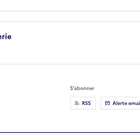
erie
S'abonner
r)
 presse-papier
RSS
Alerte emai