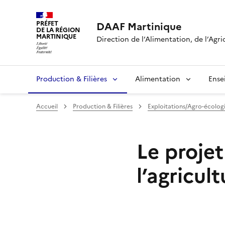
PRÉFET
DAAF Martinique
DE LA RÉGION
MARTINIQUE
Direction de l’Alimentation, de l’Agri
Production & Filières
Alimentation
Ense
Accueil
Production & Filières
Exploitations/Agro-écolog
Le proje
l’agricult