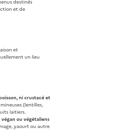
menus destinés
uction et de
aison et
tuellement un lieu
poisson, ni crustacé et
ineuses (lentilles,
its laitiers.
t
végan ou végétaliens
romage, yaourt ou autre