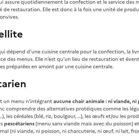
i assure quotidiennement la confection et le service des 
de restauration. Elle est donc à la fois une unité de prod
onvives.
ellite
ui dépend d’une cuisine centrale pour la confection, la livr
ce des menus. Elle n’est qu’un lieu de restauration et éven
s préparées en amont par une cuisine centrale.
arien
t un menu n’intégrant
aucune chair animale : ni viande, ni 
donc comprendre des alternatives protéiques comme les légum
), les céréales (blé, riz, boulgour, …), les œufs et/ou les produ
us
pescétariens
(menu sans viande mais avec du poisson) e
al (ni viande, ni poisson, ni charcuterie, ni œuf, ni lait, f