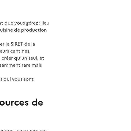
t que vous gérez : lieu
cuisine de production
er le SIRET de la
eurs cantines.
créer qu’un seul, et
fisamment rare mais
ns qui vous sont
sources de
ions mis en œuvre par