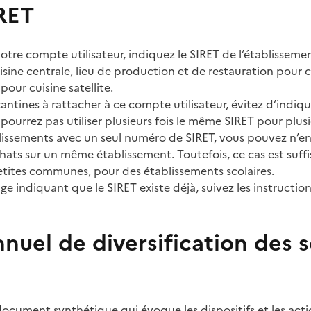
RET
votre compte utilisateur, indiquez le SIRET de l’établissemen
sine centrale, lieu de production et de restauration pour 
pour cuisine satellite.
cantines à rattacher à ce compte utilisateur, évitez d’indiqu
ourrez pas utiliser plusieurs fois le même SIRET pour plusi
lissements avec un seul numéro de SIRET, vous pouvez n’en 
chats sur un même établissement. Toutefois, ce cas est suf
petites communes, pour des établissements scolaires.
e indiquant que le SIRET existe déjà, suivez les instructio
nnuel de diversification des 
ocument synthétique qui évoque les dispositifs et les act