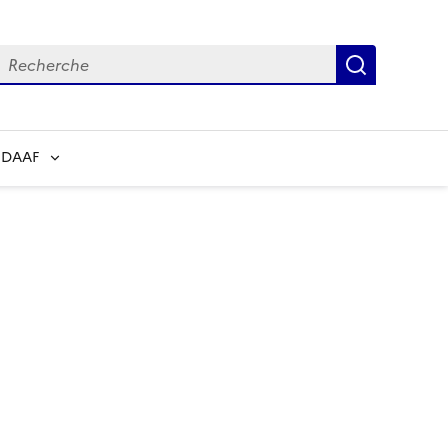
echerche
Recherch
 DAAF