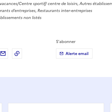
vacances/Centre sportif/ centre de loisirs, Autres établissem
rants d’entreprises, Restaurants inter-entreprises
blissements non listés
S'abonner
ebook
ur X (anciennement Twitter)
tager sur LinkedIn
Partager par email
Copier dans le presse-papier
Alerte email