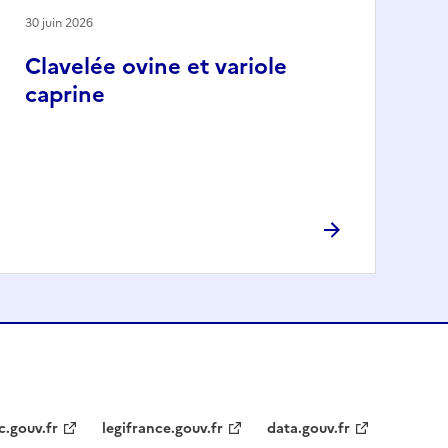
30 juin 2026
Clavelée ovine et variole
caprine
c.gouv.fr
legifrance.gouv.fr
data.gouv.fr