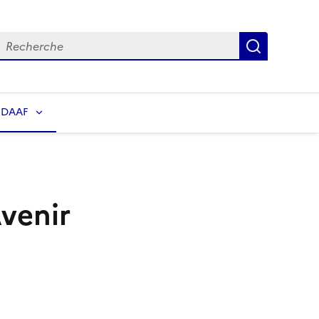
echerche
Recherch
 DAAF
Avenir