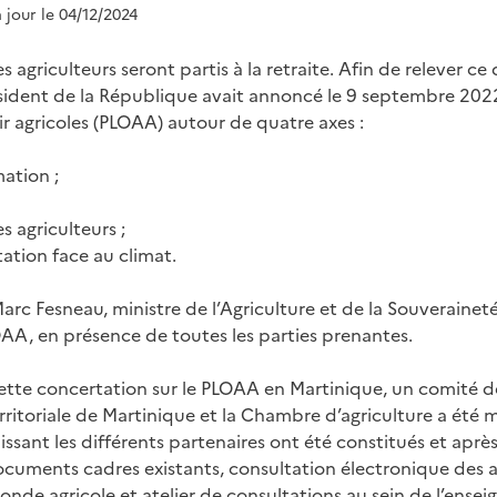
à jour le 04/12/2024
des agriculteurs seront partis à la retraite. Afin de relever 
ésident de la République avait annoncé le 9 septembre 2022
ir agricoles (PLOAA) autour de quatre axes :
mation ;
es agriculteurs ;
ptation face au climat.
c Fesneau, ministre de l’Agriculture et de la Souveraineté 
OAA, en présence de toutes les parties prenantes.
ette concertation sur le PLOAA en Martinique, un comité d
Territoriale de Martinique et la Chambre d’agriculture a été m
issant les différents partenaires ont été constitués et aprè
ocuments cadres existants, consultation électronique des ac
nde agricole et atelier de consultations au sein de l’enseig