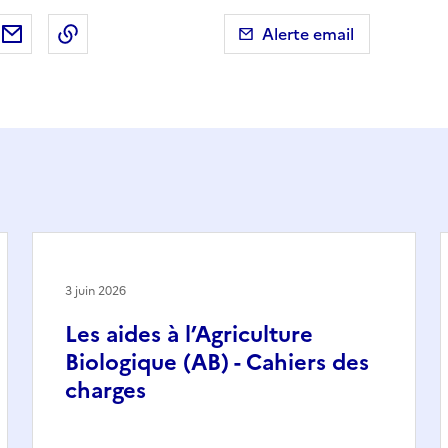
ebook
ur X (anciennement Twitter)
tager sur LinkedIn
Partager par email
Copier dans le presse-papier
Alerte email
3 juin 2026
Les aides à l’Agriculture
Biologique (AB) - Cahiers des
charges