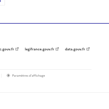
l
c.gouv.fr
legifrance.gouv.fr
data.gouv.fr
Paramètres d'affichage