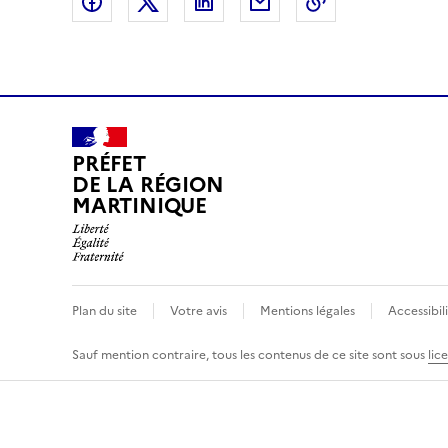
Partager sur Facebook
Partager sur X (anciennement Twitte
Partager sur LinkedIn
Partager par email
Copier dans le
PRÉFET
DE LA RÉGION
MARTINIQUE
Plan du site
Votre avis
Mentions légales
Accessibil
Sauf mention contraire, tous les contenus de ce site sont sous
lic