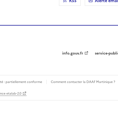
r)
 presse-papier
RSS
Alerte emai
info.gouv.fr
service-publi
ité : partiellement conforme
Comment contacter la DAAF Martinique ?
ence etalab-2.0