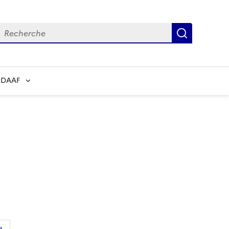
echerche
Recherch
 DAAF