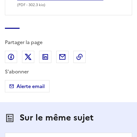
(
PDF
- 302.3 kio)
Partager la page
Partager sur Facebook
Partager sur X (anciennement Twitter)
Partager sur LinkedIn
Partager par email
Copier dans le presse
S'abonner
Alerte email
Sur le même sujet