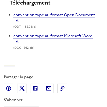
Téléchargement
convention type au format Open Document
(
ODT
- 185.2 kio)
convention type au format Microsoft Word
(
DOC
- 362 kio)
Partager la page
Partager sur Facebook
Partager sur X (anciennement Twitter)
Partager sur LinkedIn
Partager par email
Copier dans le presse
S'abonner