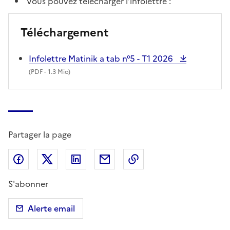
Vous pouvez télécharger l’infolettre :
Téléchargement
Infolettre Matinik a tab n°5 - T1 2026
(
PDF
- 1.3 Mio)
Partager la page
Partager sur Facebook
Partager sur X (anciennement Twitter)
Partager sur LinkedIn
Partager par email
Copier dans le presse
S'abonner
Alerte email