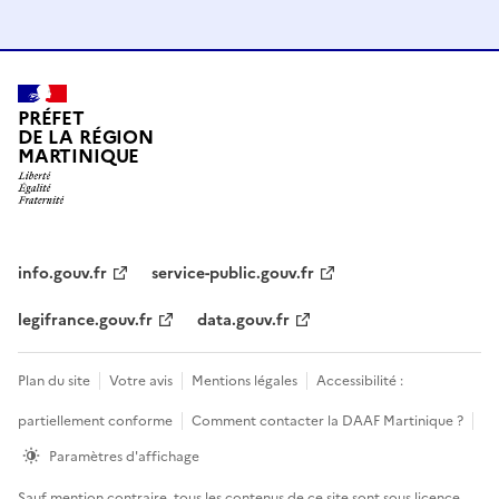
PRÉFET
DE LA RÉGION
MARTINIQUE
info.gouv.fr
service-public.gouv.fr
legifrance.gouv.fr
data.gouv.fr
Plan du site
Votre avis
Mentions légales
Accessibilité :
partiellement conforme
Comment contacter la DAAF Martinique ?
Paramètres d'affichage
Sauf mention contraire, tous les contenus de ce site sont sous
licence