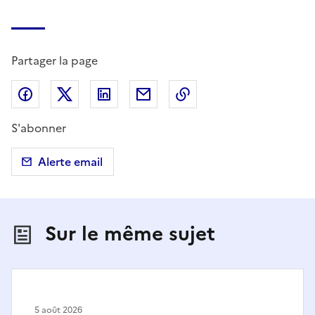
Partager la page
Partager sur Facebook
Partager sur X (anciennement Twitter)
Partager sur LinkedIn
Partager par email
Copier dans le presse
S'abonner
Alerte email
Sur le même sujet
5 août 2026