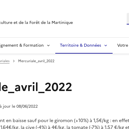
R
culture et de la Forêt de la Martinique
ignement & Formation
Territoire & Données
Votre
riales
Mercuriale_avril_2022
le_avril_2022
 à jour le 08/06/2022
nt en baisse sauf pour le giromon (+10%) à 1,5€/kg : en effet
,64€/kg, la cive (-4%) à 4€/kg, la tomate (-7%) à 1,57 €/kg e