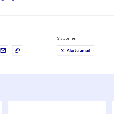
S'abonner
ebook
ur X (anciennement Twitter)
tager sur LinkedIn
Partager par email
Copier dans le presse-papier
Alerte email