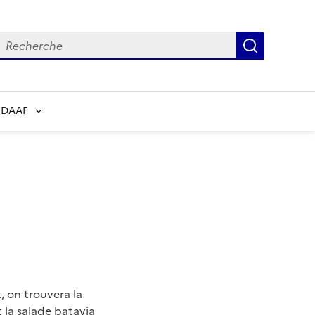
echerche
Recherch
 DAAF
, on trouvera la
t la salade batavia