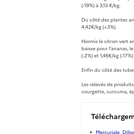
(-19%) à 3,13 €/kg.
Du côté des plantes ar
4,42€/kg (+3%).
Hormis le citron vert en
baisse pour l’ananas, 
(-2%) et 1,46€/kg (-17%)
Enfin du côté des tuber
Les relevés de produits 
courgette, curcuma, é
Télécharge
Mercuriale_Dill