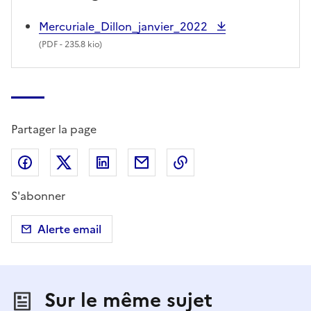
Mercuriale_Dillon_janvier_2022
(
PDF
- 235.8 kio)
Partager la page
Partager sur Facebook
Partager sur X (anciennement Twitter)
Partager sur LinkedIn
Partager par email
Copier dans le presse
S'abonner
Alerte email
Sur le même sujet