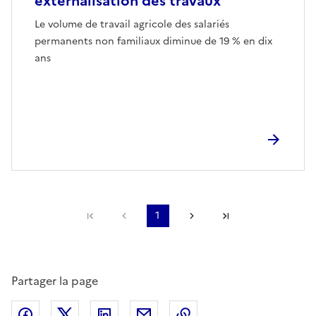
externalisation des travaux
Le volume de travail agricole des salariés
permanents non familiaux diminue de 19 % en dix
ans
Première page
Page précédente
1
Page suivante
Dernière page
Partager la page
Partager sur Facebook
Partager sur X (anciennement Twitter)
Partager sur LinkedIn
Partager par email
Copier dans le presse