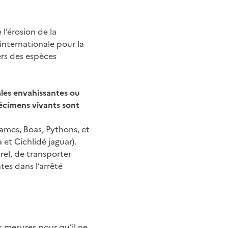
l’érosion de la
 internationale pour la
ers des espèces
ales envahissantes ou
écimens vivants sont
Agames, Boas, Pythons, et
 et Cichlidé jaguar).
urel, de transporter
tes dans l’arrêté
es mesures pour qu’il ne