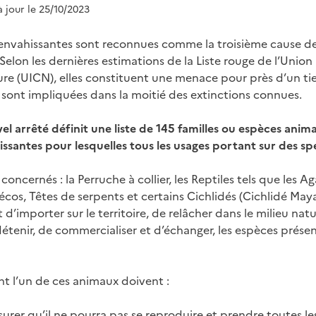
à jour le 25/10/2023
envahissantes sont reconnues comme la troisième cause de 
Selon les dernières estimations de la Liste rouge de l’Union
ure (UICN), elles constituent une menace pour près d’un ti
 sont impliquées dans la moitié des extinctions connues.
el arrêté définit une liste de 145 familles ou espèces anim
ssantes pour lesquelles tous les usages portant sur des sp
concernés : la Perruche à collier, les Reptiles tels que les 
lécos, Têtes de serpents et certains Cichlidés (Cichlidé Maya
t d’importer sur le territoire, de relâcher dans le milieu nat
 détenir, de commercialiser et d’échanger, les espèces présen
nt l’un de ces animaux doivent :
ssurer qu’il ne pourra pas se reproduire et prendre toutes l