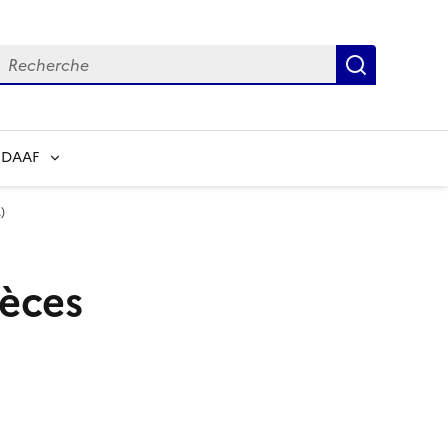
echerche
Recherch
 DAAF
)
pèces