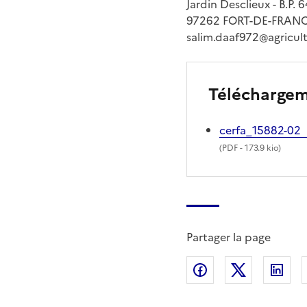
Jardin Desclieux - B.P. 
97262 FORT-DE-FRAN
salim.daaf972@agricult
Télécharge
cerfa_15882-02
(
PDF
- 173.9 kio)
Partager la page
Partager sur Fac
Partager s
Par