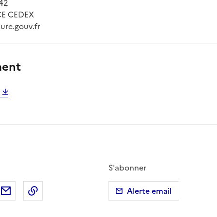
642
CE CEDEX
ure.gouv.fr
ment
S'abonner
ebook
ur X (anciennement Twitter)
tager sur LinkedIn
Partager par email
Copier dans le presse-papier
Alerte email