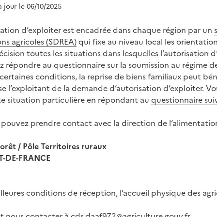
à jour le 06/10/2025
isation d’exploiter est encadrée dans chaque région par un
ons agricoles (SDREA)
qui fixe au niveau local les orientatio
cision toutes les situations dans lesquelles l’autorisation d
ez répondre au
questionnaire sur la soumission au régime de
certaines conditions, la reprise de biens familiaux peut bén
e l’exploitant de la demande d’autorisation d’exploiter. Vou
te situation particulière en répondant au
questionnaire sui
 pouvez prendre contact avec la direction de l’alimentation,
orêt / Pôle Territoires ruraux
ORT-DE-FRANCE
leures conditions de réception, l’accueil physique des agric
t nous contacter à
cds.daaf972@agriculture.gouv.fr