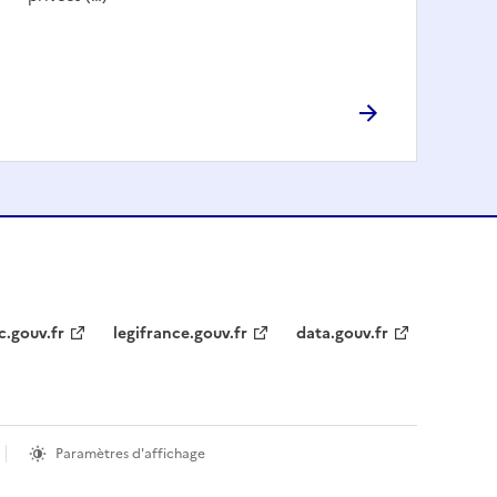
c.gouv.fr
legifrance.gouv.fr
data.gouv.fr
Paramètres d'affichage