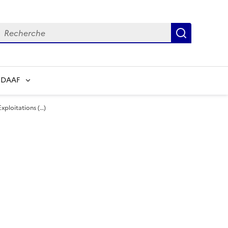
echerche
Recherch
 DAAF
xploitations (…)