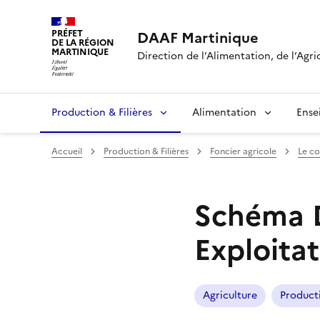
PRÉFET
DAAF Martinique
DE LA RÉGION
MARTINIQUE
Direction de l’Alimentation, de l’Agri
Production & Filières
Alimentation
Ense
Accueil
Production & Filières
Foncier agricole
Le co
Schéma D
Exploitat
Agriculture
Producti