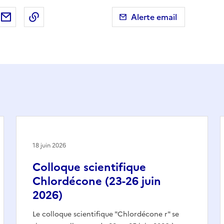
ebook
ur X (anciennement Twitter)
tager sur LinkedIn
Partager par email
Copier dans le presse-papier
Alerte email
18 juin 2026
Colloque scientifique
Chlordécone (23-26 juin
2026)
Le colloque scientifique "Chlordécone r" se