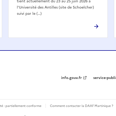
tient actuellement du 23 au 25 juin 2026 à
l’Université des Antilles (site de Schoelcher)
suivi par le (…)
info.gouv.fr
service-publi
ité : partiellement conforme
Comment contacter la DAAF Martinique ?