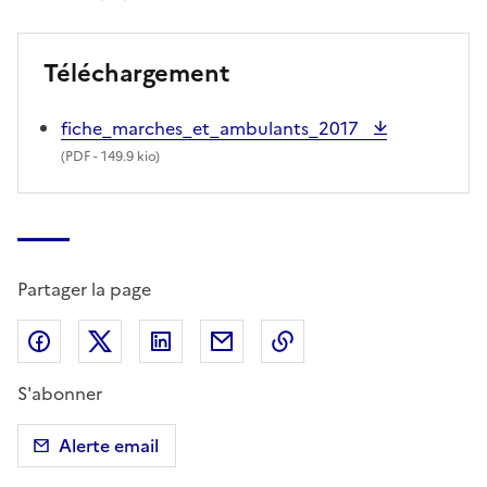
Téléchargement
fiche_marches_et_ambulants_2017
(
PDF
- 149.9 kio)
Partager la page
Partager sur Facebook
Partager sur X (anciennement Twitter)
Partager sur LinkedIn
Partager par email
Copier dans le presse
S'abonner
Alerte email