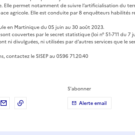
re. Elle permet notamment de suivre l’artificialisation du terr
e agricole. Elle est conduite par 8 enquêteurs habilités ré
le en Martinique du 05 juin au 30 août 2023.
sont couvertes par le secret statistique (loi n° 51-711 du 7 j
ont ni divulguées, ni utilisées par d’autres services que le s
ns, contactez le SISEP au 0596 71.20.40
S'abonner
ebook
ur X (anciennement Twitter)
tager sur LinkedIn
Partager par email
Copier dans le presse-papier
Alerte email