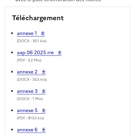
Téléchargement
annexe 1
(
DOCX
- 30.1 kio)
aap 06 2025 rre
(
PDF
- 5.2 Mio)
annexe 2
(
DOCX
- 55.5 kio)
annexe 3
(
DOCX
- 1 Mio)
annexe 5
(
PDF
- 813.5 kio)
annexe 6