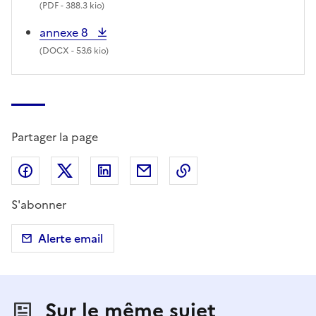
(
PDF
- 388.3 kio)
annexe 8
(
DOCX
- 53.6 kio)
Partager la page
Partager sur Facebook
Partager sur X (anciennement Twitter)
Partager sur LinkedIn
Partager par email
Copier dans le presse
S'abonner
Alerte email
Sur le même sujet