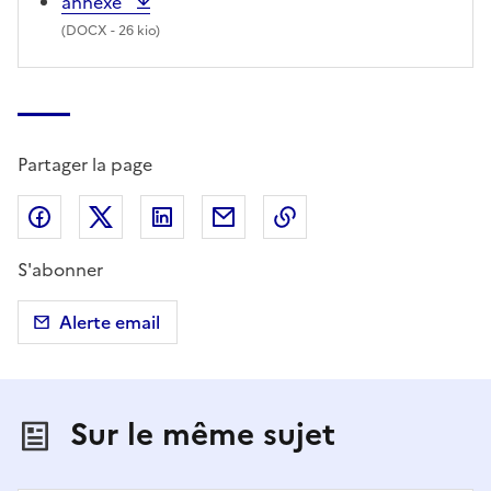
annexe
(
DOCX
- 26 kio)
Partager la page
Partager sur Facebook
Partager sur X (anciennement Twitter)
Partager sur LinkedIn
Partager par email
Copier dans le presse
S'abonner
Alerte email
Sur le même sujet