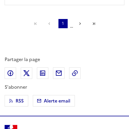
Première page
Page précédente
1
Page suivante
Dernière page
…
Partager la page
Partager sur Facebook
Partager sur X (anciennement Twitter)
Partager sur LinkedIn
Partager par email
Copier dans le presse
S'abonner
RSS
Alerte email